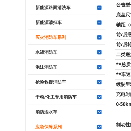
公告型
新能源路面清洗车
底盘尺
新能源清扫车
轴距（
前/后
灭火消防车系列
前/后
水罐消防车
二类底
**总
泡沫消防车
**车速
抢险救援消防车
续驶里
充电时
干粉/化工专用消防车
0-50
消防洒水车
制动性
应急保障系列