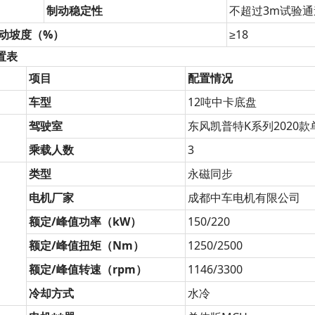
制动稳定性
不超过3m试验通
动坡度（%）
≥18
置表
项目
配置情况
车型
12吨中卡底盘
驾驶室
东风凯普特K系列2020
乘载人数
3
类型
永磁同步
电机厂家
成都中车电机有限公司
额定/峰值功率（kW）
150/220
额定/峰值扭矩（Nm）
1250/2500
额定/峰值转速（rpm）
1146/3300
冷却方式
水冷