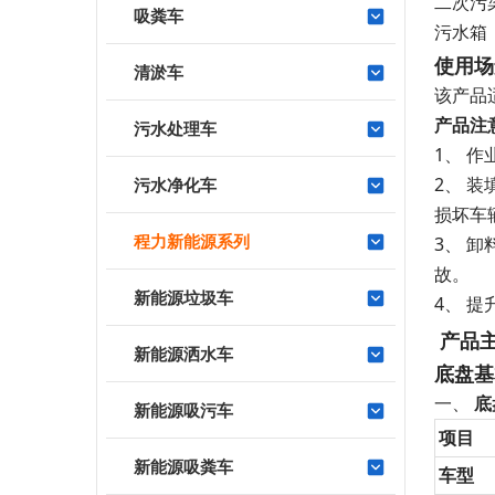
二次污
吸粪车
污水箱
使用场
清淤车
该产品
产品
注
污水处理车
1、 
2、 
污水净化车
损坏车
程力新能源系列
3、 
故。
新能源垃圾车
4、 
产品
新能源洒水车
底盘基
一、
底
新能源吸污车
项目
新能源吸粪车
车型