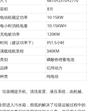
形尺寸
6810×2510×2770
装容积
8方
装电动机额定功率
10-15KW
装每小时消耗电量
10-15KWH
议充电桩功率
120KW
电时间（建议功率下）
约1.5小时
盘满载续航里程
340KM
池类别
磷酸铁锂蓄电池
池品牌
亿纬动力
料种类
纯电动
、垃圾桶提升机、清洗装置、液压系统，由机械、
。
全部进入污水箱，彻底的解决了垃圾运输过程中的