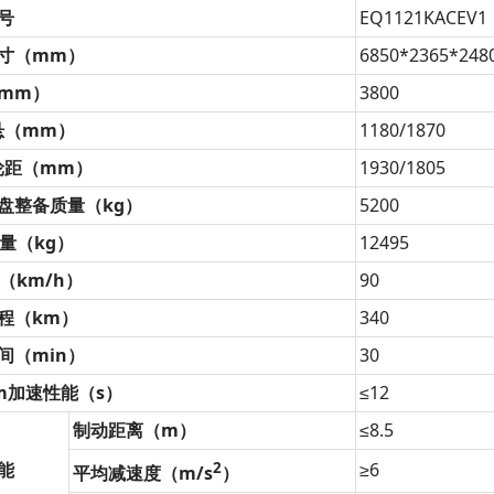
号
EQ1121KACEV1
寸（mm）
6850*2365*248
mm）
3800
悬（mm）
1180/1870
轮距（mm）
1930/1805
盘整备质量（kg）
5200
质量（kg）
12495
（km/h）
90
程（km）
340
间（min）
30
km加速性能（s）
≤12
制动距离（m）
≤8.5
能
2
≥6
平均减速度（m/s
）