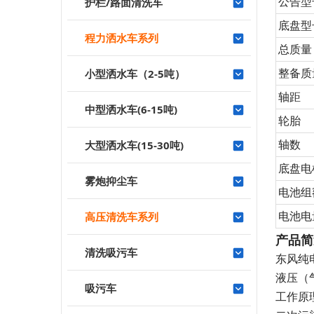
公告型
护栏/路面清洗车
底盘型
程力洒水车系列
总质量
整备质
小型洒水车（2-5吨）
轴距
中型洒水车(6-15吨)
轮胎
轴数
大型洒水车(15-30吨)
底盘电
雾炮抑尘车
电池组
电池电
高压清洗车系列
产品简
清洗吸污车
东风纯
液压（
吸污车
工作原