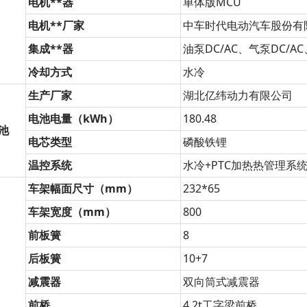
电机**器
单体版MCU
电机**厂家
中车时代电动汽车股份有
集成**器
油泵DC/AC、气泵DC/A
冷却方式
水冷
生产厂家
湖北亿纬动力有限公司
电池电量
（kWh）
180.48
池
电芯类型
磷酸铁锂
温控系统
水冷+PTC加热热管理系
车架幅面尺寸（mm）
232*65
车架宽度（mm）
800
前板簧
8
后板簧
10+7
减震器
双向筒式减震器
前桥
4.2t工字梁前桥