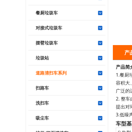
餐厨垃圾车
对接式垃圾车
摆臂垃圾车
产
垃圾站
产品简
道路清扫车系列
1.餐
容积大
扫路车
广泛的
2. 
洗扫车
提出对
3.低
吸尘车
车型基