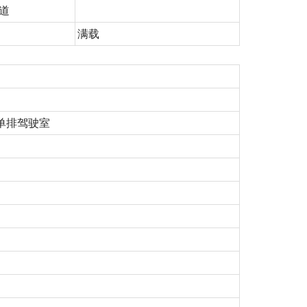
道
满载
款单排驾驶室