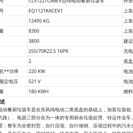
号
CL5122TCABEV型纯电动餐厨垃圾车
外
号
EQ1121KACEV1
上
12495 KG
上
量
8300
上
3800
建
255/70R22.5 16PR
充
2
底
机**功率
220 KW
电
额定电压
521 V
电
量
180 KWH
燃
述
电动餐厨垃圾车是在东风纯电动二类底盘的基础上，加装垃圾箱
气路）、电器三部分合为一体的专用厨余垃圾处理、转运作业车
理：整车为全密封型，自行压缩、自行倾倒、压缩过程中的污水