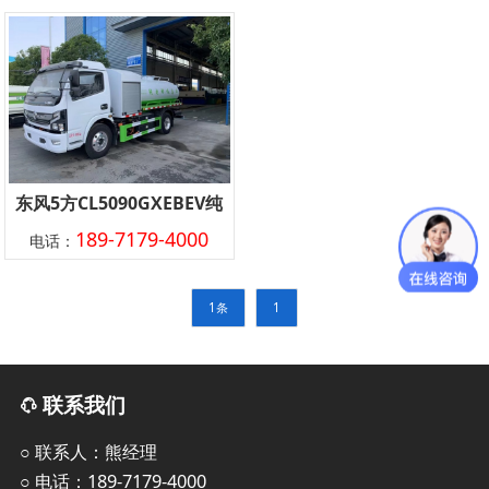
东风5方CL5090GXEBEV纯
189-7179-4000
电话：
电动吸粪车
1条
1
联系我们
○ 联系人：熊经理
○ 电话：189-7179-4000