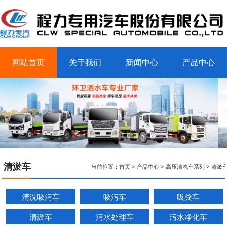
网站首页
关于我们
新闻中心
产品中心
客户案例
联系我们
清淤车
当前位置：
首页
>
产品中心
>
高压清洗车系列
>
清淤
清洗吸污车
吸污车
吸粪车
清淤车
污水处理车
污水净化车