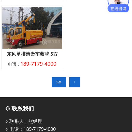
东风单排清淤车蓝牌 5方
189-7179-4000
电话：
5条
1
联系我们
○ 联系人：熊经理
○ 电话：189-7179-4000