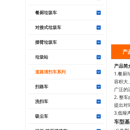
餐厨垃圾车
对接式垃圾车
摆臂垃圾车
产
垃圾站
产品简
道路清扫车系列
1.餐
容积大
扫路车
广泛的
2. 
洗扫车
提出对
3.低
吸尘车
车型基