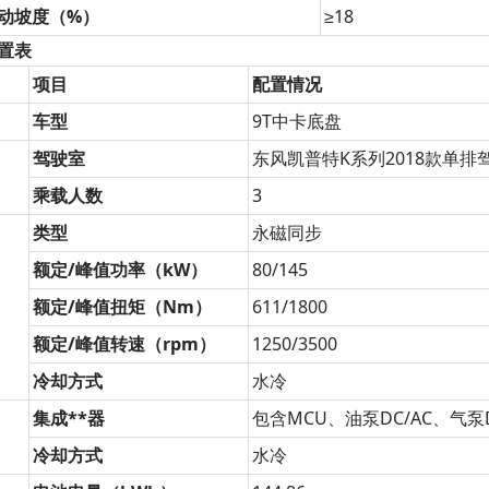
动坡度（%）
≥18
置表
项目
配置情况
车型
9T中卡底盘
驾驶室
东风凯普特K系列2018款单排
乘载人数
3
类型
永磁同步
额定/峰值功率（kW）
80/145
额定/峰值扭矩（Nm）
611/1800
额定/峰值转速（rpm）
1250/3500
冷却方式
水冷
集成**器
包含MCU、油泵DC/AC、气泵
冷却方式
水冷