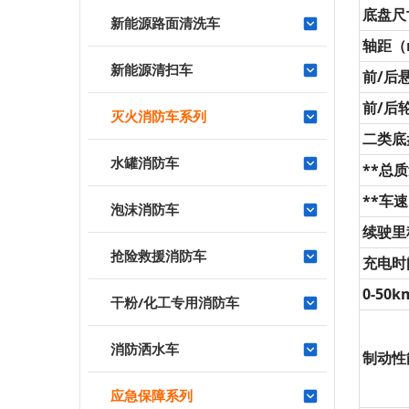
底盘尺
新能源路面清洗车
轴距（
新能源清扫车
前/后
前/后
灭火消防车系列
二类底
水罐消防车
**总
**车速
泡沫消防车
续驶里
抢险救援消防车
充电时
0-50
干粉/化工专用消防车
消防洒水车
制动性
应急保障系列