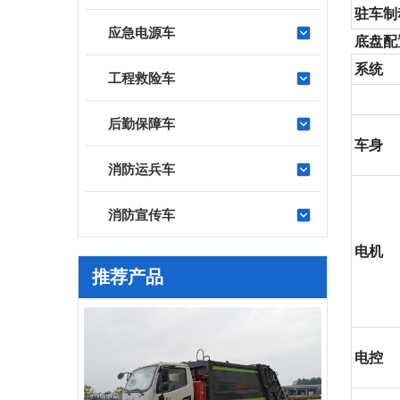
驻车制
应急电源车
底盘配
系统
工程救险车
后勤保障车
车身
消防运兵车
消防宣传车
电机
推荐产品
电控