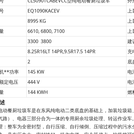
号
CL5090TCABEVCC型纯电动餐厨垃圾车
外
号
EQ1090KACEV
上
8995 KG
上
量
6610, 6800, 7100
上
3300 3800
建
8.25R16LT 14PR,9.5R17.5 14PR
充
2
底
机**功率
145 KW
电
额定电压
444 V
电
量
144 KWH
燃
述
电动餐厨垃圾车是在东风纯电动二类底盘的基础上，加装垃圾箱
气路）、电器三部分合为一体的专用厨余垃圾处理、转运作业车
理：整车为全密封型，自行压缩、自行倾倒、压缩过程中的污水