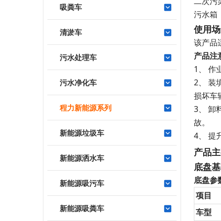
二次污
吸粪车
污水箱
使用场
清淤车
该产品
产品
注
污水处理车
1、 
2、 
污水净化车
损坏车
程力新能源系列
3、 
故。
新能源垃圾车
4、 
产品主
新能源洒水车
底盘基
底盘参
新能源吸污车
项目
新能源吸粪车
车型