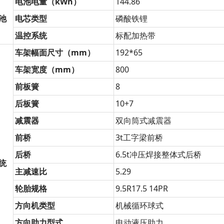
电池电量
（kWh）
144.86
池
电芯类型
磷酸铁锂
温控系统
标配加热带
车架幅面尺寸（mm）
192*65
车架宽度（mm）
800
前板簧
8
后板簧
10+7
减震器
双向筒式减震器
前桥
3t工字梁前桥
后桥
6.5t冲压焊接整体式后桥
统
主减速比
5.29
轮胎规格
9.5R17.5 14PR
方向机类型
机械循环球式
方向助力型式
电动液压助力