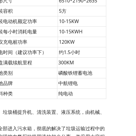
形尺寸
6510*2190*2635
装容积
5方
装电动机额定功率
10-15KW
装每小时消耗电量
10-15KWH
议充电桩功率
120KW
电时间（建议功率下）
约1.5小时
盘满载续航里程
300KM
池类别
磷酸铁锂蓄电池
池品牌
中航锂电
料种类
纯电动
、垃圾桶提升机、清洗装置、液压系统，由机械、
。
全部进入污水箱，彻底的解决了垃圾运输过程中的