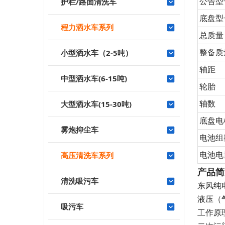
公告型
护栏/路面清洗车
底盘型
程力洒水车系列
总质量
整备质
小型洒水车（2-5吨）
轴距
中型洒水车(6-15吨)
轮胎
轴数
大型洒水车(15-30吨)
底盘电
雾炮抑尘车
电池组
电池电
高压清洗车系列
产品简
清洗吸污车
东风纯
液压（
吸污车
工作原