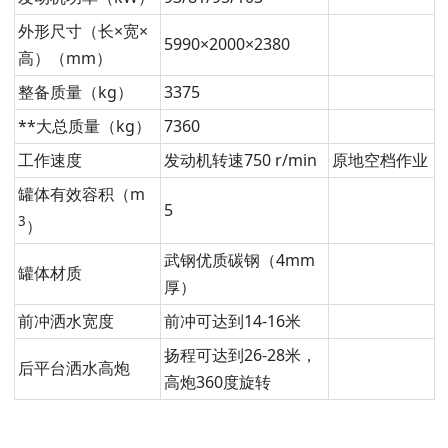
外形尺寸（长×宽×
5990×2000×2380
高）（mm）
整备质量（kg）
3375
**大总质量（kg）
7360
工作速度
发动机转速750 r/min
原地空档作业
罐体有效容积（m
5
3
）
武钢优质碳钢（4mm
罐体材质
厚）
前冲洒水宽度
前冲可达到14-16米
扬程可达到26-28米，
后平台洒水高炮
高炮360度旋转