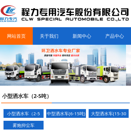
网站首页
关于我们
新闻中心
产品中心
客户案例
联系我们
小型洒水车（2-5吨）
小型洒水车（2-5
中型洒水车(6-15吨)
大型洒水车(15-30
吨）
吨)
雾炮抑尘车