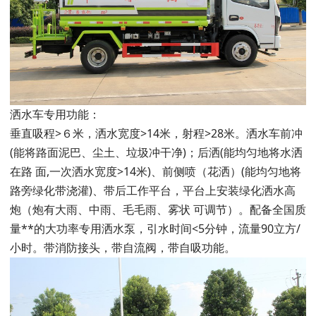
洒水车专用功能：
垂直吸程>６米，洒水宽度>14米，射程>28米。洒水车前冲
(能将路面泥巴、尘土、垃圾冲干净)；后洒(能均匀地将水洒
在路 面,一次洒水宽度>14米)、前侧喷（花洒）(能均匀地将
路旁绿化带浇灌)、带后工作平台，平台上安装绿化洒水高
炮（炮有大雨、中雨、毛毛雨、雾状 可调节）。配备全国质
量**的大功率专用洒水泵，引水时间<5分钟，流量90立方/
小时。带消防接头，带自流阀，带自吸功能。