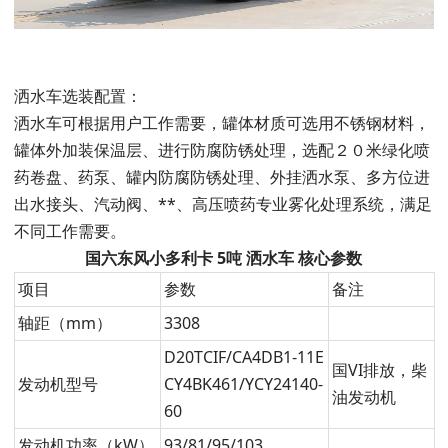
洒水车选装配置：
洒水车可根据用户工作需要，罐体材质可选用不锈钢材料，
罐体外加装保温层、进行防腐防锈处理，选配２０米绿化喷
药卷盘、药泵、罐内防腐防锈处理、外挂洒水泵、多方位进
出水接头、汽动阀、**、高压喷药专业雾化处理系统，满足
不同工作需要。
国六东风小多利卡 5吨 洒水车 核心参数
项目
参数
备注
轴距（mm）
3308
D20TCIF/CA4DB1-11E
国VI排放，柴
发动机型号
CY4BK461/YCY24140-
油发动机
60
发动机功率（kW）
93/81/95/103