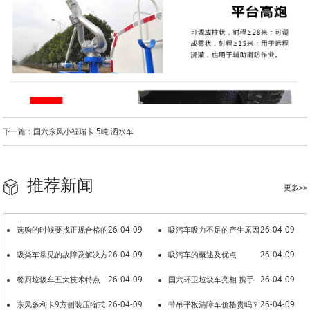
下一篇：国六东风小福瑞卡 5吨 洒水车
推荐新闻
更多>>
选购的时候要找正规合格的
26-04-09
吸污车吸力不足的产生原因
26-04-09
洒水车厂家
吸粪车常见的故障及解决方
26-04-09
吸污车的概述及优点
26-04-09
法
餐厨垃圾车五大技术特点
26-04-09
国六环卫垃圾车亮相 携手
26-04-09
东风多利卡9方侧装压缩式
26-04-09
共建美好环境
带吊平板清障车价格贵吗？
26-04-09