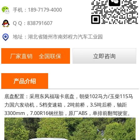
手机：189-7179-4000
Q Q：838791607
地址：湖北省随州市南郊程力汽车工业园
厂家直销 全国联保
立即咨询
产品介绍
底盘配置：采用东风福瑞卡底盘，朝柴102马力/玉柴115马
力国六发动机，5档变速箱，2吨前桥，3.5吨后桥，轴距
3300mm，7.00R16钢丝胎，原厂ABS，单排前翻驾驶室。