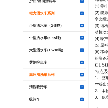
护栏/路面清洗车
(1)
零
(2)
能源
程力洒水车系列
率比经
小型洒水车（2-5吨）
(3)
结
动机动
中型洒水车(6-15吨)
(4)
噪声
(5)
原
大型洒水车(15-30吨)
(6)
移峰
的峰谷
雾炮抑尘车
CL
特点
高压清洗车系列
1.
整
**提
清洗吸污车
2.
本
3.
低
吸污车