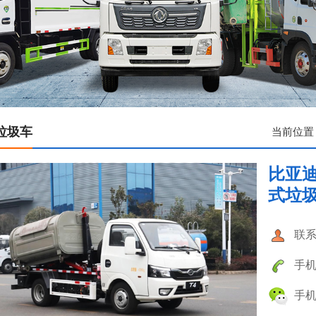
垃圾车
当前位置
比亚迪
式垃
联系
手机：
手机：