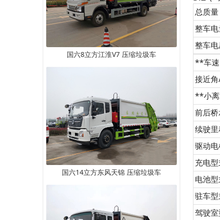
总质量
整车电
整车电
国六8立方江淮V7 压缩垃圾车
**车速
接近角
**小
前后桥
续驶里
驱动电
充电型
国六14立方东风天锦 压缩垃圾车
电池型
驻车型
驾驶室