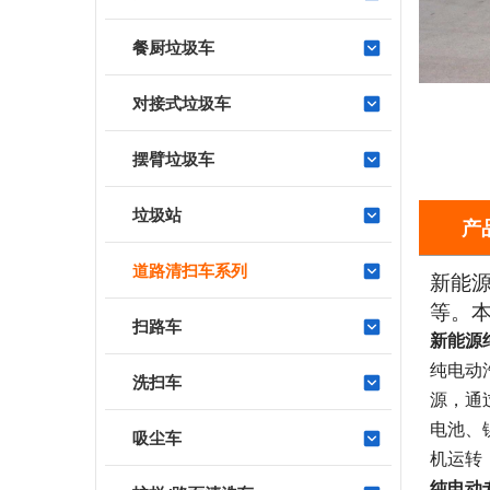
餐厨垃圾车
对接式垃圾车
摆臂垃圾车
垃圾站
产
道路清扫车系列
新能
等。
扫路车
新能源
纯电动汽
洗扫车
源，通
电池、
吸尘车
机运转
纯电动