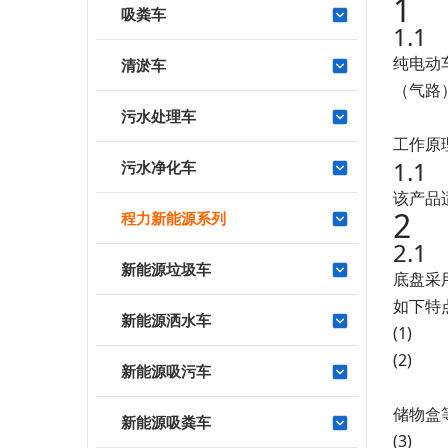
吸粪车
1.
纯电动
清淤车
（气路
污水处理车
工作原
1.
污水净化车
该产品
程力新能源系列
2.
新能源垃圾车
底盘采
如下特
新能源洒水车
(
(
新能源吸污车
储物盒
新能源吸粪车
(