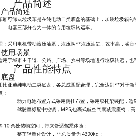
1
产品简述
1
产品简述
车厢可卸式垃圾车是在纯电动二类底盘的基础上，加装垃圾箱勾
）、电器三部分合为一体的专用垃圾转运车。
理：采用电机带动液压油泵，液压阀**液压油缸，效率高，噪音
1
使用场景
适用于城市主干道、公路、广场、乡村等场地进行垃圾转运，也
2
产品性能特点
1
底盘
用比亚迪纯电动二类底盘，各总成匹配合理，完全达到**对于
点：
1)
动力电池布置方式采用侧挂布置，采用窄托架装配，适
2)
驾驶室标配中控锁，MP5,包裹式航空气囊减震座椅，
等 10 余处储物空间，带来舒适驾乘体验；
3)
整车轻量化设计，**总质量为 4300kg；