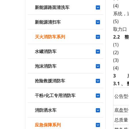
(
新能源路面清洗车
系统，
(
新能源清扫车
取力口
灭火消防车系列
2.2
(
水罐消防车
(
(
泡沫消防车
(
3
抢险救援消防车
3.1
、
干粉/化工专用消防车
公告型
底盘型
消防洒水车
总质量
应急保障系列