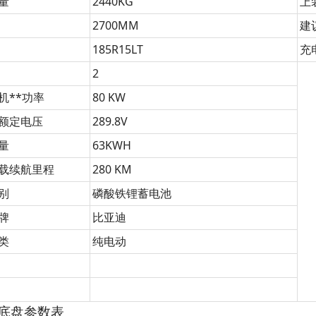
量
2440KG
上
2700MM
建
185R15LT
充
2
机**功率
80 KW
额定电压
289.8V
量
63KWH
载续航里程
280 KM
别
磷酸铁锂蓄电池
牌
比亚迪
类
纯电动
底盘参数表