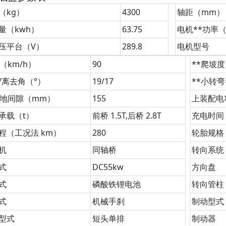
（kg）
4300
轴距（mm）
量（kwh）
63.75
电机**功率（
压平台（V）
289.8
电机型号
（km/h）
90
**爬坡度
/离去角（°）
19/17
**小转
离地间隙（mm）
155
上装配电
承载（t）
前桥 1.5T,后桥 2.8T
充电时间
程（工况法 km）
280
轮胎规格
机
同轴桥
转向系统
式
DC55kw
方向盘
式
磷酸铁锂电池
转向管柱
式
机械手刹
制动型式
型式
短头单排
制动器