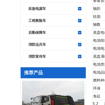
整备质
轴距
应急电源车
轮胎
工程救险车
轴数
底盘电
后勤保障车
电池组
消防运兵车
电池电
底盘满
消防宣传车
电池类
推荐产品
电池品
燃料种
环保
免征
3.2
、