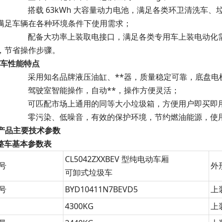
4)
搭载 63kWh 大容量动力电池，满足各类环卫清洗车
满足车辆在各种环境条件下使用需求；
5)
配备大功率上装取电接口，满足各类专用车上装电动化
，节省操作步骤。
整车性能特点
1)
采用知名品牌液压油缸、**器，质量稳定可靠，底盘电
2)
驾驶室智能操作，自动**，操作方便灵活；
3)
可匹配市场上通用的同等大小垃圾箱，方便用户即买即
4)
零污染、低噪音，有效的保护环境，节约燃油能源，使
产品主要技术参数
 整车基本参数表
CL5042ZXXBEV 型纯电动车厢
号
外
可卸式垃圾车
号
BYD10411N7BEVD5
上
4300KG
上