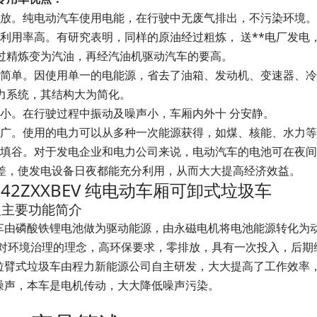
排放。纯电动汽车使用电能，在行驶中无废气排出，不污染环境
利用率高。有研究表明，同样的原油经过粗炼， 送**电厂发电
过精炼变为汽油，再经汽油机驱动汽车的要高。
构简单。因使用单一的电能源，省去了油箱、发动机、变速器、
力系统，其结构大为简化。
小。在行驶过程中振动及噪声小，车厢内外十 分安静。
料广。使用的电力可以从多种一次能源获得，如煤、核能、水力
填谷。对于发电企业和电力公司来说，电动汽车的电池可在夜间利
差，使发电设备日夜都能充分利用，从而大大提高经济效益。
5042ZXXBEV 纯电动车厢可卸式垃圾车
及主要功能简介
车由磷酸铁锂电池做为驱动能源，由永磁电机将电池能源转化为
出对环境治理的理念，高环保要求，零排放，具有一次投入，后期
拉臂式垃圾车由程力新能源公司自主研发，大大提高了工作效率
噪声，本车是电机传动，大大降低噪声污染。