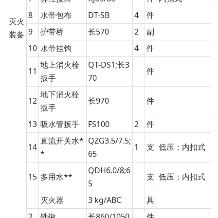
8
水带包布
DT-SB
4
件
灭火
9
护带桥
长570
2
副
装备
10
水带挂钩
4
件
地上消火栓
QT-DS1;长3
11
件
扳手
70
地下消火栓
12
长970
件
扳手
13
吸水管扳手
FS100
2
件
直流开关水*
QZG3.5/7.5;
14
1
支
低压；内扣式
*
65
QDH6.0/8;6
15
多用水**
支
低压；内扣式
5
灭火器
3 kg/ABC
具
2
铁锹
长860/1050
件