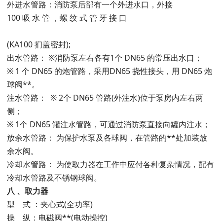
外进水管路：消防泵后部有一个外进水口，外接
100 吸 水 管 ，螺 纹 式 管 牙 接 口
(KA100 扪盖密封);
出水管路： ※消防泵左右各有1个 DN65 的常压出水口；
※ 1 个 DN65 的炮管路，采用DN65 挠性接头，用 DN65 炮
球阀**。
注水管路： ※ 2个 DN65 管路(外注水)位于泵房内左右两
侧；
※ 1个 DN65 罐注水管路，可通过消防泵直接向罐内注水；
放余水管路： 为保护水泵及各球阀，在管路的**处加装放
余水阀。
冷却水管路： 为使取力器在工作中应付各种复杂情况，配有
冷却水管路及不锈钢球阀。
八
、取力器
型 式 ：夹心式(全功率)
操 纵：电磁阀**(电动操控)