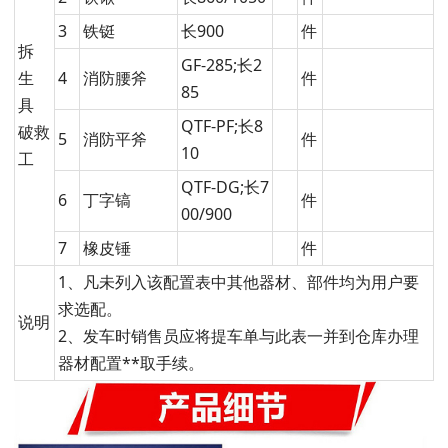
3
铁铤
长900
件
拆
GF-285;长2
生
4
消防腰斧
件
85
具
QTF-PF;长8
破救
5
消防平斧
件
10
工
QTF-DG;长7
6
丁字镐
件
00/900
7
橡皮锤
件
1、凡未列入该配置表中其他器材、部件均为用户要
求选配。
说明
2、发车时销售员应将提车单与此表一并到仓库办理
器材配置**取手续。