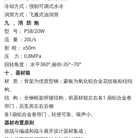
冷却方式：强制可调式水冷
润滑方式：飞溅式油润滑
九
、消
防
炮
型 号： PS8/20W
流 量 ：20L/s
射 程： ≥50m
压 力：0.8MPa
回转角度： 水平360°,俯仰-35°~70°
十
、器材箱
材 质 ：骨架为优质型钢；蒙板为氧化铝合金花纹板粘结结
构。
结 构： 全钢框架焊接结构，前器材箱左右各1 扇铝合金卷
帘门，后泵房左右后侧
各1扇铝合金卷帘门，轻便可靠、噪声小。
器材布置原则
按战斗编成和战斗展开设计器材集成；