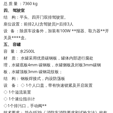
总 质 量 ：7360 kg
四、
驾驶室
结 构：平头、四开门双排驾驶室。
座位设置：前排2人(含驾驶员)+后排3人
设 备 ：除原车设备外，加装有100W **报器、取力器**开
关及****盒。
五、
容罐
容 量： 水2500L
材 质： 水罐采用优质碳钢板，罐体内部进行腐处
理，水罐底板4mm 碳钢板，水罐侧板及封板3mm碳钢
板，水罐顶板3mm 碳钢花纹板；
结 构： 钢板焊接式，内设防荡板
设 备： ◇ 1个人口盖，带有快速锁紧及开启装置
◇ 1个溢流装置
◇ 1个液位指示计
◇1个排污口，手动阀**
技术要求： 符合XF39《 消防车消防要求和试验方法》的有