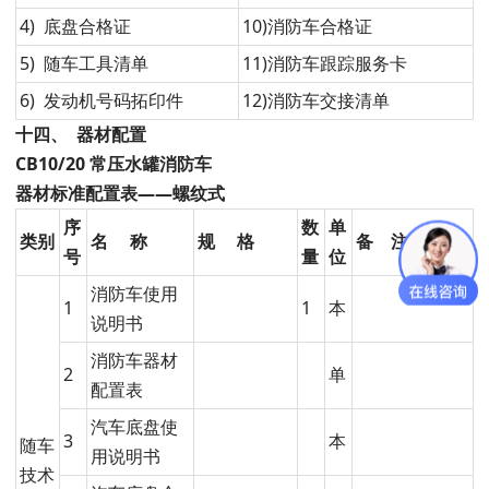
4) 底盘合格证
10)消防车合格证
5) 随车工具清单
11)消防车跟踪服务卡
6) 发动机号码拓印件
12)消防车交接清单
十四、
器材配置
CB10/20
常压水罐消防车
器材标准配置表——螺纹式
序
数
单
类别
名
称
规
格
备
注
号
量
位
消防车使用
1
1
本
说明书
消防车器材
2
单
配置表
汽车底盘使
3
本
随车
用说明书
技术