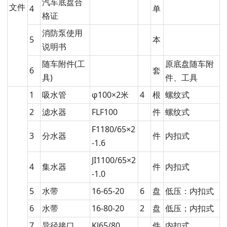
汽车底盘合
文件
4
单
格证
消防泵使用
5
本
说明书
随车附件(工
原底盘随车附
6
套
具)
件、工具
1
吸水管
φ100×2米
4
根
螺纹式
2
滤水器
FLF100
件
螺纹式
F1180/65×2
3
分水器
件
内扣式
-1.6
JI1100/65×2
4
集水器
件
内扣式
-1.0
5
水带
16-65-20
6
盘
低压：内扣式
6
水带
16-80-20
2
盘
低压；内扣式
7
异径接口
KJ65/80
件
内扣式