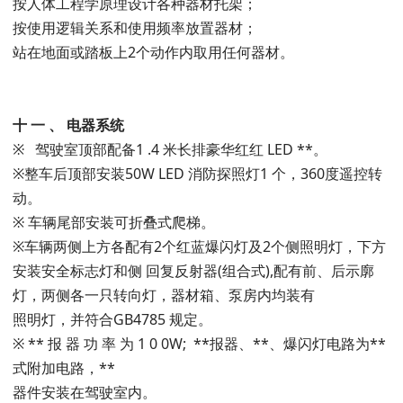
按人体工程学原理设计各种器材托架；
按使用逻辑关系和使用频率放置器材；
站在地面或踏板上2个动作内取用任何器材。
十
一
、
电器系统
※ 驾驶室顶部配备1 .4 米长排豪华红红 LED **。
※整车后顶部安装50W LED 消防探照灯1 个，360度遥控转
动。
※ 车辆尾部安装可折叠式爬梯。
※车辆两侧上方各配有2个红蓝爆闪灯及2个侧照明灯，下方
安装安全标志灯和侧 回复反射器(组合式),配有前、后示廓
灯，两侧各一只转向灯，器材箱、泵房内均装有
照明灯，并符合GB4785 规定。
※ ** 报 器 功 率 为 1 0 0W; **报器、**、爆闪灯电路为**
式附加电路，**
器件安装在驾驶室内。