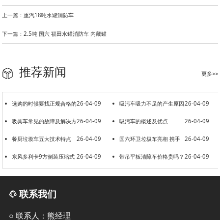
上一篇：重汽18吨水罐消防车
下一篇：2.5吨 国六 福田水罐消防车 内藏罐
推荐新闻
更多>>
选购的时候要找正规合格的
26-04-09
吸污车吸力不足的产生原因
26-04-09
洒水车厂家
吸粪车常见的故障及解决方
26-04-09
吸污车的概述及优点
26-04-09
法
餐厨垃圾车五大技术特点
26-04-09
国六环卫垃圾车亮相 携手
26-04-09
东风多利卡9方侧装压缩式
26-04-09
共建美好环境
带吊平板清障车价格贵吗？
26-04-09
垃圾车
联系我们
○ 联系人：熊经理