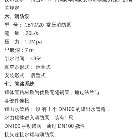
关规定
六、消防泵
型 号： CB10/20 常压消防泵
流 量 ：20L/s
压 力：1.0Mpa
**吸深：7 m
引水时间： ≤35s
真空泵形式： 活塞式
安装形式： 后置式
七、管路系统
罐体管路材质为优质无缝钢管，通过法兰与
各部件连接。
罐出水管路： 设 有 1 个 DN100 的罐出水管路，
水由罐体进入消防泵，装有1 只
DN100 手动蝶阀，通过 DN100 挠性
接头连接水罐与消防泵。