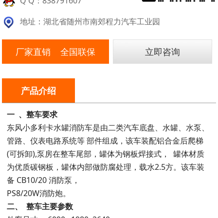
Q Q：838791607
地址：湖北省随州市南郊程力汽车工业园
厂家直销 全国联保
立即咨询
产品介绍
一
、整车要求
东风小多利卡水罐消防车是由二类汽车底盘、水罐、水泵、
管路、仪表电路系统等 部件组成，该车装配铝合金后爬梯
(可拆卸),泵房在整车尾部，罐体为钢板焊接式， 罐体材质
为优质碳钢板，罐体内部做防腐处理，载水2.5方。该车装
备 CB10/20 消防泵，
PS8/20W消防炮。
二、
整车主要参数