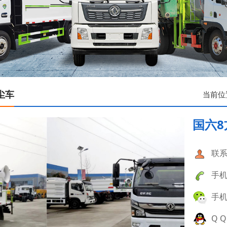
尘车
当前位
国六8
联系
手机：
手机：
Q Q