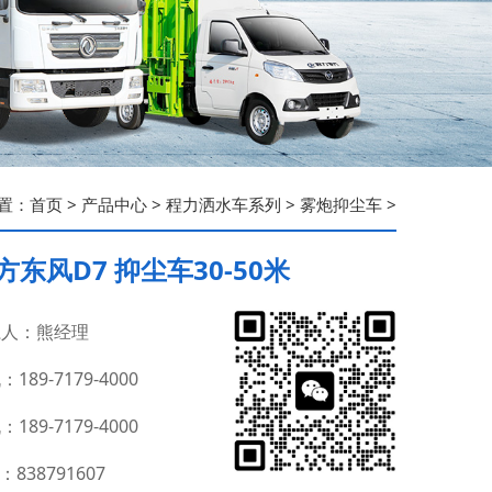
置：
首页
>
产品中心
>
程力洒水车系列
>
雾炮抑尘车
>
方东风D7 抑尘车30-50米
人：熊经理
189-7179-4000
189-7179-4000
：838791607