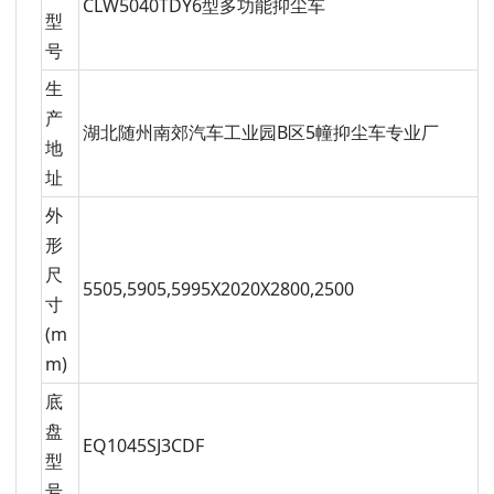
CLW5040TDY6型多功能抑尘车
型
号
生
产
湖北随州南郊汽车工业园B区5幢抑尘车专业厂
地
址
外
形
尺
5505,5905,5995X2020X2800,2500
寸
(m
m)
底
盘
EQ1045SJ3CDF
型
号