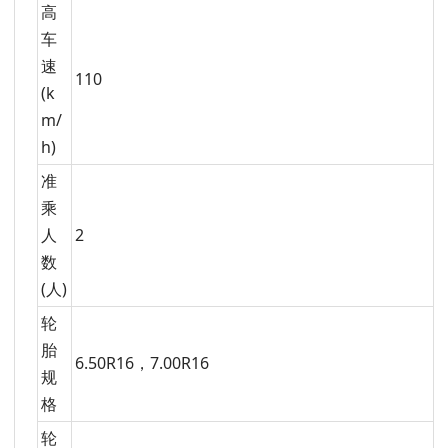
高
车
速
110
(k
m/
h)
准
乘
人
2
数
(人)
轮
胎
6.50R16，7.00R16
规
格
轮