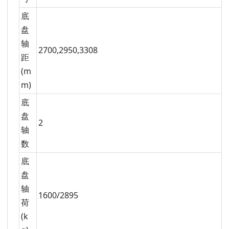
底
盘
轴
2700,2950,3308
距
(m
m)
底
盘
2
轴
数
底
盘
轴
1600/2895
荷
(k