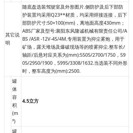
随底盘选装驾驶室及外形图片.侧防护及后下部防
护装置均采用Q23**材质，均采用焊接连接，后下
部防护尺寸:50×100(mm)，离地面高度430mm；
ABS厂家及型号:襄阳东风隆诚机械有限责任公司/A
其它说
BS /ASR -12V-4S/4M.专用装置为抑尘雾炮，用于
明
矿场，露天堆场及爆破现场等的喷雾抑尘.整车长/
轴距/后悬对应关系为(mm):5505/2700/1750，59
05/2950/1900，5995/3308/1632.当选装不同外形
时，整车高度为(mm):2500.
罐
体
容
4.5立方
积
(m
³)
罐