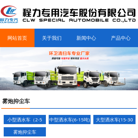
网站首页
关于我们
新闻中心
产品中心
客户案例
联系我们
雾炮抑尘车
小型洒水车（2-5
中型洒水车(6-15吨)
大型洒水车(15-30
吨）
吨)
雾炮抑尘车