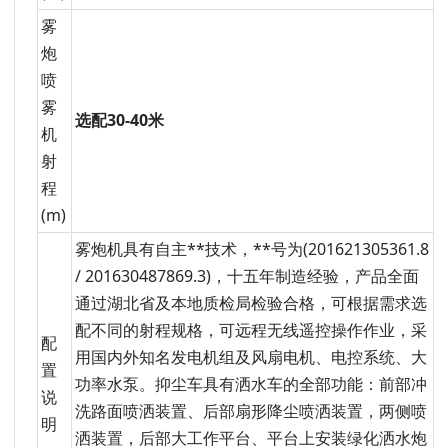
雾
炮
喷
雾
选配30-40米
机
射
程
(m)
雾炮机具有自主**技术，**号为(201621305361.8
/ 201630487869.3)，十五年制造经验，产品全面
通过湖北省及本地质检局检验合格，可根据需求选
配不同的射程规格，可远程无线遥控操作作业，采
配
用国内外知名发电机组及风扇电机、电控系统、大
置
功率水泵。抑尘车具有洒水车的全部功能：前部冲
说
洗路面喷洒装置、后部扇形降尘喷洒装置，两侧喷
明
洒装置，后部大工作平台、平台上安装绿化洒水炮