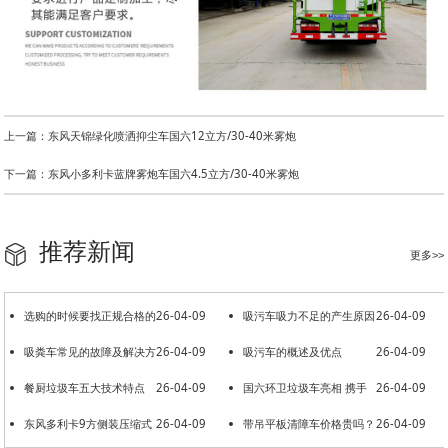
上一篇：东风天锦绿化喷洒抑尘车国六12立方/30-40米雾炮
下一篇：东风小多利卡蓝牌雾炮车国六4.5立方/30-40米雾炮
推荐新闻
更多>>
选购的时候要找正规合格的
26-04-09
吸污车吸力不足的产生原因
26-04-09
洒水车厂家
吸粪车常见的故障及解决方
26-04-09
吸污车的概述及优点
26-04-09
法
餐厨垃圾车五大技术特点
26-04-09
国六环卫垃圾车亮相 携手
26-04-09
东风多利卡9方侧装压缩式
26-04-09
共建美好环境
带吊平板清障车价格贵吗？
26-04-09