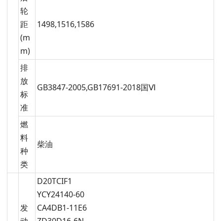
轮
距
1498,1516,1586
(m
m)
排
放
GB3847-2005,GB17691-2018国Ⅵ
标
准
燃
料
柴油
种
类
D20TCIF1
YCY24140-60
发
CA4DB1-11E6