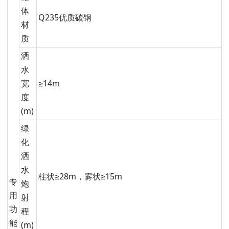
体
Q235优质碳钢
材
质
洒
水
宽
≥14m
度
(m)
绿
化
洒
水
柱状≥28m，雾状≥15m
专
炮
用
射
功
程
能
(m)