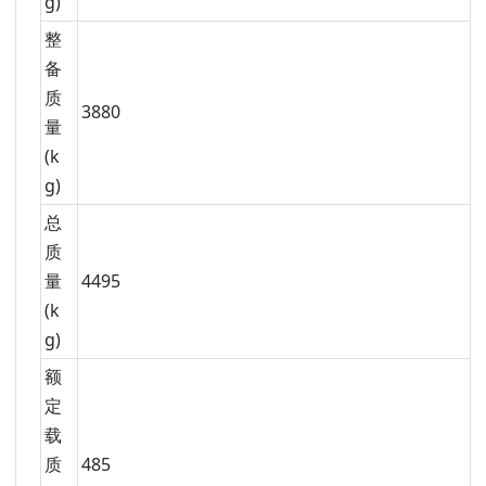
g)
整
备
质
3880
量
(k
g)
总
质
量
4495
(k
g)
额
定
载
质
485