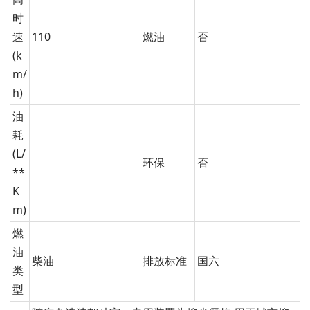
时
速
110
燃油
否
(k
m/
h)
油
耗
(L/
环保
否
**
K
m)
燃
油
柴油
排放标准
国六
类
型