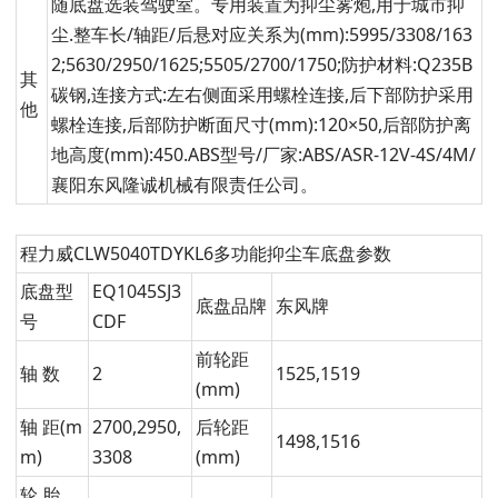
随底盘选装驾驶室。专用装置为抑尘雾炮,用于城市抑
尘.整车长/轴距/后悬对应关系为(mm):5995/3308/163
2;5630/2950/1625;5505/2700/1750;防护材料:Q235B
其
碳钢,连接方式:左右侧面采用螺栓连接,后下部防护采用
他
螺栓连接,后部防护断面尺寸(mm):120×50,后部防护离
地高度(mm):450.ABS型号/厂家:ABS/ASR-12V-4S/4M/
襄阳东风隆诚机械有限责任公司。
程力威CLW5040TDYKL6多功能抑尘车底盘参数
底盘型
EQ1045SJ3
底盘品牌
东风牌
号
CDF
前轮距
轴 数
2
1525,1519
(mm)
轴 距(m
2700,2950,
后轮距
1498,1516
m)
3308
(mm)
轮 胎