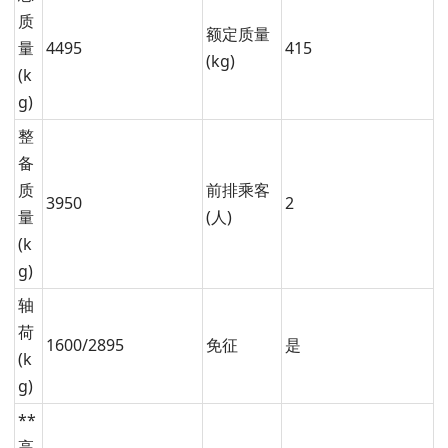
质
额定质量
量
4495
415
(kg)
(k
g)
整
备
质
前排乘客
3950
2
量
(人)
(k
g)
轴
荷
1600/2895
免征
是
(k
g)
**
高