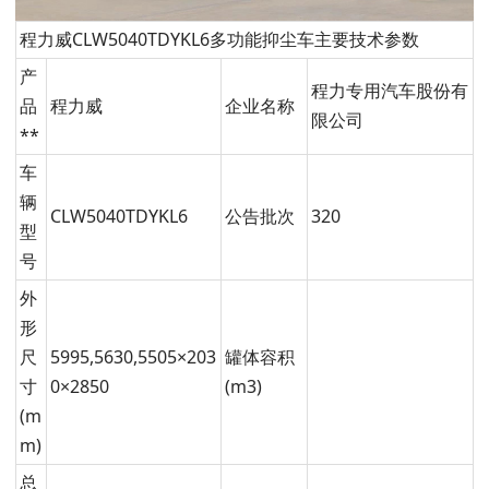
程力威CLW5040TDYKL6多功能抑尘车主要技术参数
产
程力专用汽车股份有
品
程力威
企业名称
限公司
**
车
辆
CLW5040TDYKL6
公告批次
320
型
号
外
形
尺
5995,5630,5505×203
罐体容积
寸
0×2850
(m3)
(m
m)
总