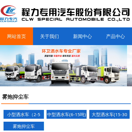
网站首页
关于我们
新闻中心
产品中心
客户案例
联系我们
雾炮抑尘车
小型洒水车（2-5
中型洒水车(6-15吨)
大型洒水车(15-30
吨）
吨)
雾炮抑尘车