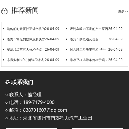
推荐新闻
更多>>
选购的时候要找正规合格的
26-04-09
吸污车吸力不足的产生原因
26-04-09
洒水车厂家
吸粪车常见的故障及解决方
26-04-09
吸污车的概述及优点
26-04-09
法
餐厨垃圾车五大技术特点
26-04-09
国六环卫垃圾车亮相 携手
26-04-09
东风多利卡9方侧装压缩式
26-04-09
共建美好环境
带吊平板清障车价格贵吗？
26-04-09
垃圾车
联系我们
○ 联系人：熊经理
○ 电话：189-7179-4000
○ 邮箱：838791607@qq.com
○ 地址：湖北省随州市南郊程力汽车工业园