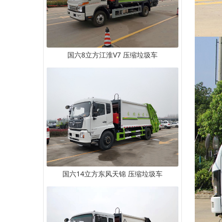
国六8立方江淮V7 压缩垃圾车
国六14立方东风天锦 压缩垃圾车