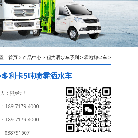
置：
首页
>
产品中心
>
程力洒水车系列
>
雾炮抑尘车
>
小多利卡5吨喷雾洒水车
人：熊经理
189-7179-4000
189-7179-4000
：838791607