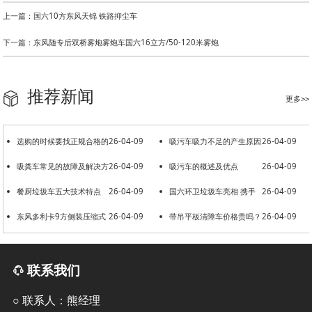
上一篇：国六10方东风天锦 铁路抑尘车
下一篇：东风随专后双桥雾炮雾炮车国六16立方/50-120米雾炮
推荐新闻
更多>>
选购的时候要找正规合格的
26-04-09
吸污车吸力不足的产生原因
26-04-09
洒水车厂家
吸粪车常见的故障及解决方
26-04-09
吸污车的概述及优点
26-04-09
法
餐厨垃圾车五大技术特点
26-04-09
国六环卫垃圾车亮相 携手
26-04-09
东风多利卡9方侧装压缩式
26-04-09
共建美好环境
带吊平板清障车价格贵吗？
26-04-09
垃圾车
联系我们
○ 联系人：熊经理