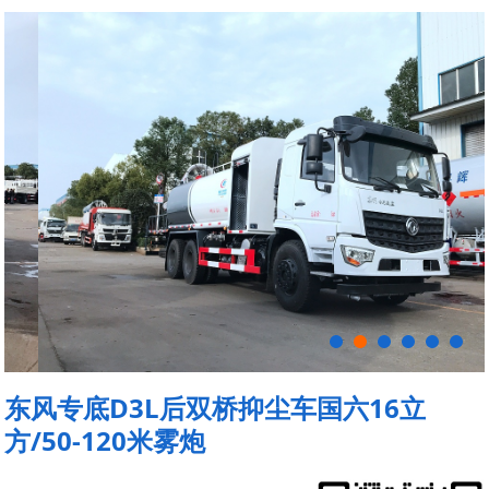
东风专底D3L后双桥抑尘车国六16立
方/50-120米雾炮