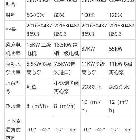
CLW-80型
CLW100型
CLW-120型
CLW-120型
型号
射程
60-70米
80米
100米
120米
201630487
201630487
201630487
201630487
**号
869.3
869.3
869.3
869.3
风扇电
15KW 二级
18.5KW 纯
37KW
55KW
机功率
电机
铜二级电机
驱动水
5.5KW多级
7.5KW(选
11KW多级
11KW多级
泵功率
离心泵
装进口)
离心泵
离心泵
水泵型
不锈钢多级
利欧
武汉浩水
武汉浩水
号
离心泵
10（m³/
12（m³/
耗水量
8（m³/h）
8（m³/h）
h）
h）
上下喷
洒角度
-10°— 45°
-10°— 45°
-10°— 45°
-10°— 45°
范围