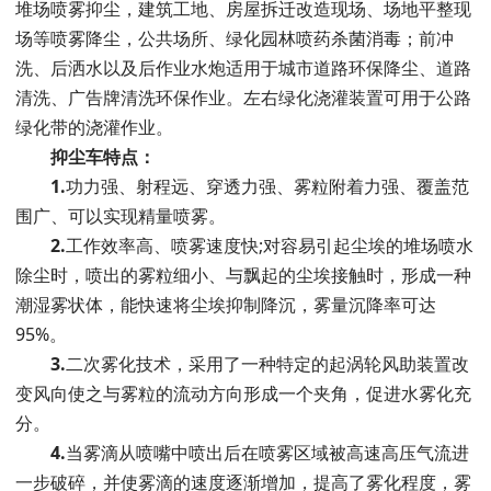
堆场喷雾抑尘，建筑工地、房屋拆迁改造现场、场地平整现
场等喷雾降尘，公共场所、绿化园林喷药杀菌消毒；前冲
洗、后洒水以及后作业水炮适用于城市道路环保降尘、道路
清洗、广告牌清洗环保作业。左右绿化浇灌装置可用于公路
绿化带的浇灌作业。
抑尘车特点
：
1.
功力强、射程远、穿透力强、雾粒附着力强、覆盖范
围广、可以实现精量喷雾。
2.
工作效率高、喷雾速度快;对容易引起尘埃的堆场喷水
除尘时，喷出的雾粒细小、与飘起的尘埃接触时，形成一种
潮湿雾状体，能快速将尘埃抑制降沉，雾量沉降率可达
95%。
3.
二次雾化技术，采用了一种特定的起涡轮风助装置改
变风向使之与雾粒的流动方向形成一个夹角，促进水雾化充
分。
4.
当雾滴从喷嘴中喷出后在喷雾区域被高速高压气流进
一步破碎，并使雾滴的速度逐渐增加，提高了雾化程度，雾