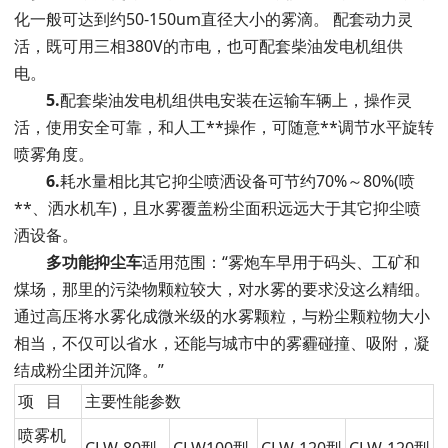
化一般可达到约50-150um直径大小的雾滴。 配套动力灵
活，既可用三相380V的市电，也可配套柴油发电机组供
电。
5.
配套柴油发电机组供电安装在运输车辆上，操作灵
活，使用安全可靠，和人工**操作，可随意**调节水平旋转
喷雾角度。
6.
耗水量相比其它抑尘喷洒设备可节约70%～80%(喷
**、洒水机车)，且水雾覆盖粉尘面积远远大于其它抑尘喷
洒设备。
多功能抑尘车
适用范围：“雾炮车早用于码头、工矿和
煤场，那里的污染物颗粒较大，对水雾的要求没这么精细。
通过高压将水雾化成微米级的水雾颗粒，与粉尘颗粒物大小
相当，不仅可以省水，还能与城市中的雾霾碰撞、吸附，凝
结成粉尘团并沉降。”
项 目
主要性能参数
喷雾机