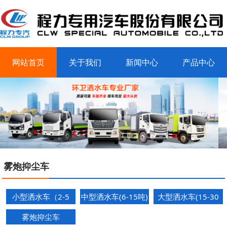
网站首页
关于我们
新闻中心
产品中心
客户案例
联系我们
雾炮抑尘车
小型洒水车（2-5
中型洒水车(6-15吨)
大型洒水车(15-30
吨）
吨)
雾炮抑尘车