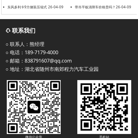
东风多利卡9方侧装压缩式
26-04-09
共建美好环境
带吊平板清障车价格贵吗？
26-04-09
垃圾车
联系我们
○ 联系人：熊经理
○ 电话：189-7179-4000
○ 邮箱：838791607@qq.com
○ 地址：湖北省随州市南郊程力汽车工业园
手机站
微信公众号