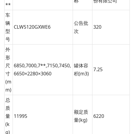
称
份有限公司
**
车
辆
公告批
CLW5120GXWE6
320
型
次
号
外
形
尺
6850,7000,7**,7150,7450,
罐体容
7.25
寸
6650×2280×3060
积(m3)
(m
m)
总
质
额定质
量
11995
6220
量(kg)
(k
g)