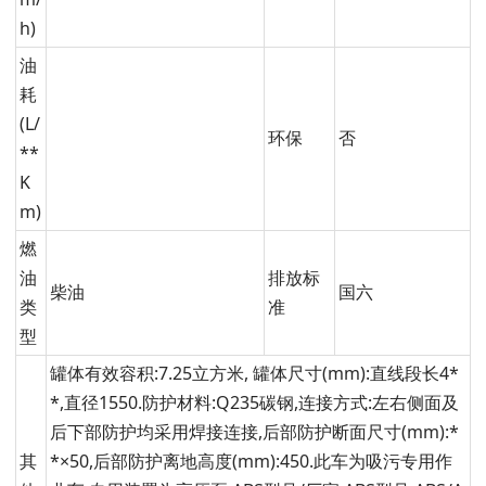
h)
油
耗
(L/
环保
否
**
K
m)
燃
油
排放标
柴油
国六
类
准
型
罐体有效容积:7.25立方米, 罐体尺寸(mm):直线段长4*
*,直径1550.防护材料:Q235碳钢,连接方式:左右侧面及
后下部防护均采用焊接连接,后部防护断面尺寸(mm):*
其
*×50,后部防护离地高度(mm):450.此车为吸污专用作