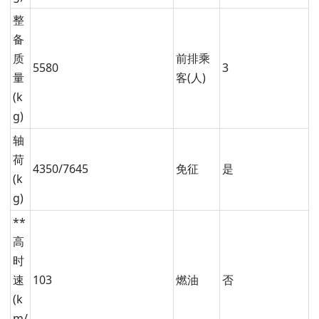
整
备
质
前排乘
5580
3
量
客(人)
(k
g)
轴
荷
4350/7645
免征
是
(k
g)
**
高
时
速
103
燃油
否
(k
m/