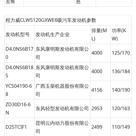
去角
悬
程力威CLW5120GXWE6吸污车发动机参数
排量(M
功率(K
发动机型号
发动机生产企业
L)
W)
D4.0NS6B17
东风康明斯发动机有限公
4000
125/170
0
司
D4.0NS6B18
东风康明斯发动机有限公
4000
136/184
5
司
YCS04190-6
广西玉柴机器股份有限公
4156
140/190
8
司
ZD30D16-6
东风轻型发动机有限公司
2953
120/163
N
昆明云内动力股份有限公
D25TCIF1
2499
110/149
司