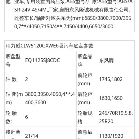
他
业车,专用装置为高压泵.ABS型号/厂家:ABS型号:ABS/A
SR-24V-4S/4M,厂家:襄阳东风隆诚机械有限责任公司.
此整车长/轴距对应关系为(mm):6850/3800,7000/395
0,7**/4050,7150/4**,7450/4400,6650/3600.
程力威CLW5120GXWE6吸污车底盘参数
底盘型
底盘品
EQ1125SJ8CDC
东风牌
号
牌
前轮距
轴 数
2
1745,1802
(mm)
轴 距(m
3800,3950,4050,4**,4
后轮距
1630,1650
m)
400,3600
(mm)
轮 胎
轮胎规
245/70R19.5,8.
6
数:
格
25R20
接近离
前悬后
21/14
1130/1920