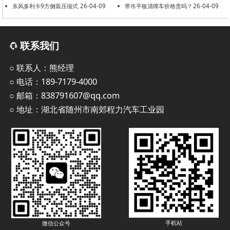
东风多利卡9方侧装压缩式
26-04-09
共建美好环境
带吊平板清障车价格贵吗？
26-04-09
垃圾车
联系我们
○ 联系人：熊经理
○ 电话：189-7179-4000
○ 邮箱：838791607@qq.com
○ 地址：湖北省随州市南郊程力汽车工业园
手机站
微信公众号