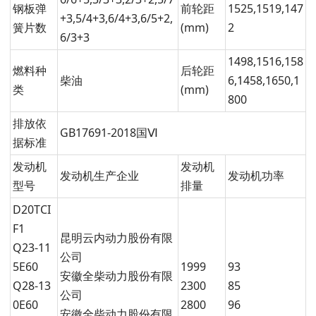
钢板弹
前轮距
1525,1519,147
+3,5/4+3,6/4+3,6/5+2,
簧片数
(mm)
2
6/3+3
1498,1516,158
燃料种
后轮距
柴油
6,1458,1650,1
类
(mm)
800
排放依
GB17691-2018国Ⅵ
据标准
发动机
发动机
发动机生产企业
发动机功率
型号
排量
D20TCI
F1
昆明云内动力股份有限
Q23-11
公司
5E60
1999
93
安徽全柴动力股份有限
Q28-13
2300
85
公司
0E60
2800
96
安徽全柴动力股份有限