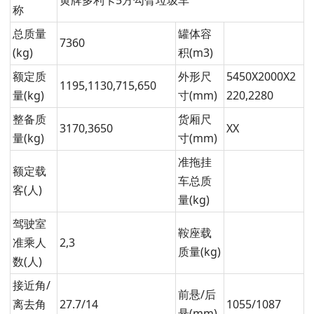
黄牌多利卡5方勾臂垃圾车
称
总质量
罐体容
7360
(kg)
积(m3)
额定质
外形尺
5450X2000X2
1195,1130,715,650
量(kg)
寸(mm)
220,2280
整备质
货厢尺
3170,3650
XX
量(kg)
寸(mm)
准拖挂
额定载
车总质
客(人)
量(kg)
驾驶室
鞍座载
准乘人
2,3
质量(kg)
数(人)
接近角/
前悬/后
离去角
27.7/14
1055/1087
悬(mm)