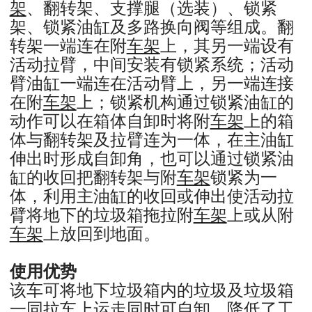
架
、翻转架、支撑腿（选装）、锁紧
架、锁紧油缸及多路换向阀等组成。翻
转架一端连在附
车架
上，其另一端设有
活动拉臂，中间安装有锁紧系统；活动
臂油缸一端连在活动臂上，另一端连接
在附
车架
上；锁紧机构通过锁紧油缸的
动作可以在箱体自卸时将附
车架
上的箱
体与翻转架及拉臂连为一体，在主油缸
伸出时形成自卸角，也可以通过锁紧油
缸的收回把翻转架与附
车架
锁紧为一
体，利用主油缸的收回或伸出使活动拉
臂将地下的垃圾箱拖拉附
车架
上或从附
车架
上放回到地面。
使用优势
该车可将地下垃圾箱内的垃圾及垃圾箱
一同拉车上运走同时可自卸，降低了工