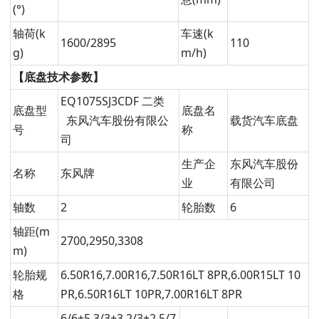
(°)
轴荷(k
车速(k
1600/2895
110
g)
m/h)
【底盘技术参数】
EQ1075SJ3CDF 二类
底盘型
底盘名
东风汽车股份有限公
载货汽车底盘
号
称
司
生产企
东风汽车股份
名称
东风牌
业
有限公司
轴数
2
轮胎数
6
轴距(m
2700,2950,3308
m)
轮胎规
6.50R16,7.00R16,7.50R16LT 8PR,6.00R15LT 10
格
PR,6.50R16LT 10PR,7.00R16LT 8PR
6/6+5,3/3+3,2/3+2,5/7