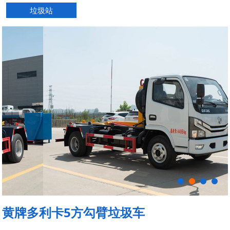
垃圾站
黄牌多利卡5方勾臂垃圾车