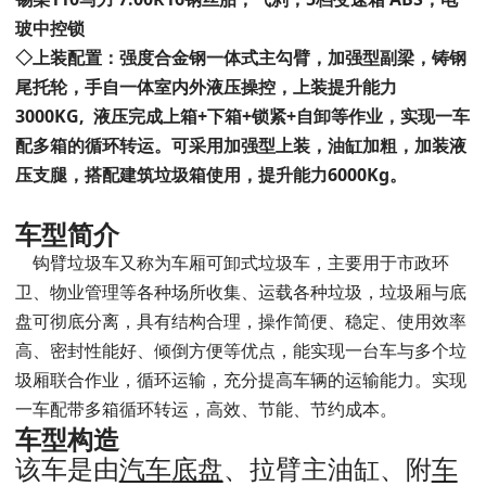
玻中控锁
◇上装配置：
强度合金钢一体式主勾臂，加强型副梁，铸钢
尾托轮，手自一体室内外液压操控，上装提升能力
3000KG, 液压完成上箱+下箱+锁紧+自卸等作业，实现一车
配多箱的循环转运
。可采用加强型上装，油缸加粗，加装液
压支腿，搭配建筑垃圾箱使用，提升能力
6000Kg。
车型简介
钩臂垃圾车又称为车厢可卸式垃圾车，主要用于市政环
卫、物业管理等各种场所收集、运载各种垃圾，垃圾厢与底
盘可彻底分离，具有结构合理，操作简便、稳定、使用效率
高、密封性能好、倾倒方便等优点，能实现一台车与多个垃
圾厢联合作业，循环运输，充分提高车辆的运输能力。实现
一车配带多箱循环转运，高效、节能、节约成本。
车型构造
该车是由
汽车
底盘
、拉臂主油缸、附
车