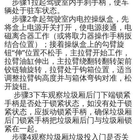
步骤1拉起驾驶室内手刹手柄，使车
辆处于驻车状态。
步骤2拿起驾驶室内电控操纵盒，先
将盒上电源开关打开，使电源接通，电
磁离合器工作（或将取力器操作手柄扳
结合位置）；接着操纵盒上的勾臂旋
钮“伸”位置不松手，主拉臂开始工作，
拉臂油缸伸出，主拉臂绕翻转翻转架前
铰链轴旋转，拉臂处于钩箱位置，适当
调整拉臂钩高度并与箱体弯钩对准，松
开旋钮。
步骤3下车观察垃圾厢后门下端锁紧
手柄是否处于锁紧状态，如没有处于锁
紧状态，应扳动锁紧手柄，确保垃圾厢
后门锁紧手柄把垃圾厢后门与垃圾厢锁
紧在一起。
步骤4观察垃圾厢垃圾投入门是否关