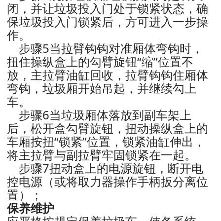
闭，并让垃圾投入门处于锁紧状态，确
保垃圾投入门锁紧后，方可进入一步操
作。
步骤5当拉臂钩钩对准厢体弯钩时，
扭住操纵盒上的勾臂旋钮“缩”位置不
放，主拉臂油缸回收，拉臂钩钩住厢体
弯钩，垃圾厢开始吊起，并继续勾上
车。
步骤6当垃圾厢体落放到副车架上
后，松开盒勾臂旋钮，扭动操纵盒上的
车厢按扭“锁紧”位置，锁紧油缸伸出，
将主拉臂与副拉臂牢固锁紧在一起。
步骤7扭动盒上的电源旋钮，断开电
控电源（或将取力器操作手柄扳分离位
置）；
保养维护