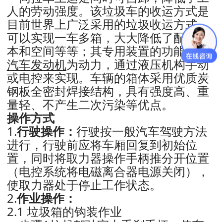
人的劳动强度。该垃圾车的收运方式是
目前世界上广泛采用的垃圾收运方式，
可以实现一车多箱，大大降低了配备成
本和空间等等；其专用装置的功能均以
汽车
发动机
为动力，通过液压机构手动
或电控来实现。车辆的箱体采用优质炭
钢板全密封焊接结构，具有强度高、重
量轻、不产生二次污染等优点。
操作方式
1.
行驶操作：
行驶按一般汽车驾驶方法
进行，行驶前应将车厢回复到初始位
置，同时将取力器操作手柄推分开位置
（电控系统将电磁离合器电源关闭），
使取力器处于停止工作状态。
2.
作业操作：
2.1 垃圾箱的钩装作业