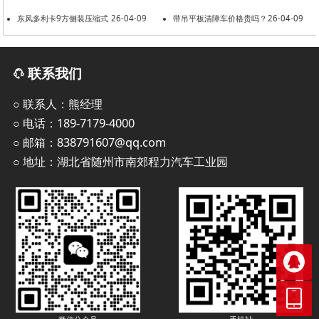
东风多利卡9方侧装压缩式
26-04-09
共建美好环境
带吊平板清障车价格贵吗？
26-04-09
垃圾车
联系我们
○ 联系人：熊经理
○ 电话：189-7179-4000
○ 邮箱：838791607@qq.com
○ 地址：湖北省随州市南郊程力汽车工业园

