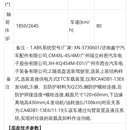
(°)
轴
荷
车速(km/
1850/2645
80
(k
h)
g)
备注：1.ABS系统型号/厂家: XN-3730601/济南鑫宁汽
车配件有限公司,CM4XL-4S/4M/广州瑞立科密汽车电
子股份有限公司,XH-KQ4S4M-E01/广州市西合汽车电
子装备有限公司;2.随底盘选装驾驶室,选装上装结构样
备
式,选装直接供电方式ETC车载装置,仅用CA4DB1-13E6
注
发动机;3.侧、后防护材料为Q235,侧防护螺栓连接,后
防护焊接连接+螺栓连接,截面尺寸120×60mm,下边缘
离地高430mm;4.发动机/油耗值(L/100km)对应关系
为:CA4DB1-13E6/11.19;5.该车通过勾臂装置及液压系
统,实现对垃圾的装载及卸料作业功能.
【底盘技术参数】