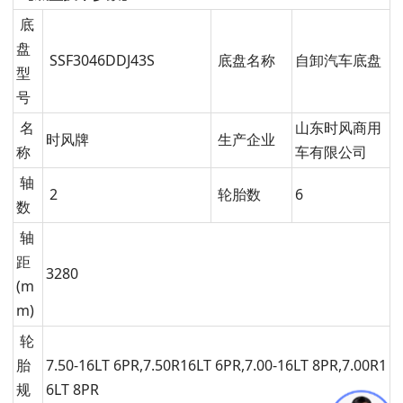
底
盘
SSF3046DDJ43S
底盘名称
自卸汽车底盘
型
号
名
山东时风商用
时风牌
生产企业
称
车有限公司
轴
2
轮胎数
6
数
轴
距
3280
(m
m)
轮
胎
7.50-16LT 6PR,7.50R16LT 6PR,7.00-16LT 8PR,7.00R1
规
6LT 8PR