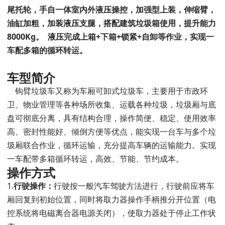
尾托轮，手自一体室内外液压操控，
加强型上装，伸缩臂，
油缸加粗，加装液压支腿，搭配建筑垃圾箱使用，提升能力
8
000Kg。
液压完成上箱+下箱+锁紧+自卸等作业，实现一
车配多箱的循环转运。
车型简介
钩臂垃圾车又称为车厢可卸式垃圾车，主要用于市政环
卫、物业管理等各种场所收集、运载各种垃圾，垃圾厢与底
盘可彻底分离，具有结构合理，操作简便、稳定、使用效率
高、密封性能好、倾倒方便等优点，能实现一台车与多个垃
圾厢联合作业，循环运输，充分提高车辆的运输能力。实现
一车配带多箱循环转运，高效、节能、节约成本。
操作方式
1.
行驶操作：
行驶按一般汽车驾驶方法进行，行驶前应将车
厢回复到初始位置，同时将取力器操作手柄推分开位置（电
控系统将电磁离合器电源关闭），使取力器处于停止工作状