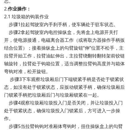
态。
2.
作业操作：
2.1 垃圾箱的钩装作业
步骤1拉起驾驶室内手刹手柄，使车辆处于驻车状态。
步骤2拿起驾驶室内电控操纵盒，先将盒上电源开关打
开，使电源接通，电磁离合器工作（或将取力器操作手柄扳
结合位置）；接着操纵盒上的勾臂旋钮“伸”位置不松手，主
拉臂开始工作，拉臂油缸伸出，主拉臂绕翻转翻转架前铰链
轴旋转，拉臂处于钩箱位置，适当调整拉臂钩高度并与箱体
弯钩对准，松开旋钮。
步骤3下车观察垃圾厢后门下端锁紧手柄是否处于锁紧状
态，如没有处于锁紧状态，应扳动锁紧手柄，确保垃圾厢后
门锁紧手柄把垃圾厢后门与垃圾厢锁紧在一起。
步骤4观察垃圾厢垃圾投入门是否关闭，并让垃圾投入门
处于锁紧状态，确保垃圾投入门锁紧后，方可进入一步操
作。
步骤5当拉臂钩钩对准厢体弯钩时，扭住操纵盒上的勾臂