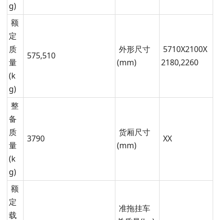
g)
额
定
质
外形尺寸
5710X2100X
575,510
量
(mm)
2180,2260
(k
g)
整
备
质
货厢尺寸
3790
XX
量
(mm)
(k
g)
额
定
准拖挂车
载