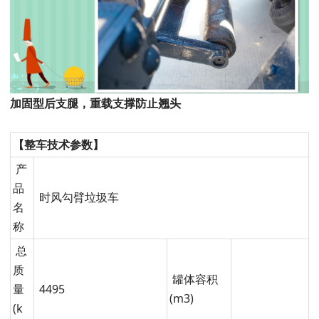
加固型后支腿，重载支撑防止翘头
【整车技术参数】
产
品
时风勾臂垃圾车
名
称
总
质
罐体容积
量
4495
(m3)
(k