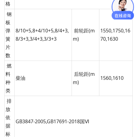
格
钢
板
弹
8/10+5,8+4/10+5,8/4+3,
前轮距(m
1550,1750,16
簧
8/3+3,3/4+3,3/3+3
m)
70,1630
片
数
燃
料
后轮距(m
柴油
1560,1610
种
m)
类
排
放
依
GB3847-2005,GB17691-2018国Ⅵ
据
标