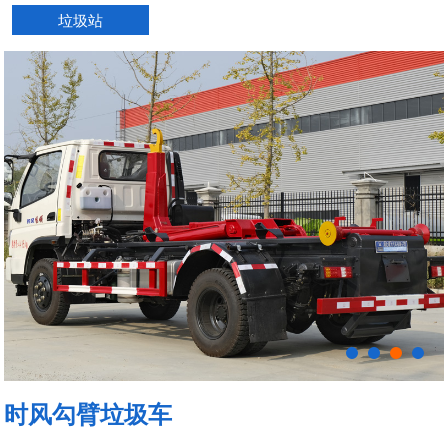
垃圾站
时风勾臂垃圾车