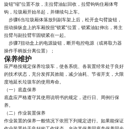
旋钮“缩”位置不放，主拉臂油缸回收，拉臂钩钩住厢体弯
钩，垃圾厢开始吊起，并继续勾上车。
步骤6当垃圾厢体落放到副车架上后，松开盒勾臂旋钮，
扭动操纵盒上的车厢按扭“锁紧”位置，锁紧油缸伸出，将主
拉臂与副拉臂牢固锁紧在一起。
步骤7扭动盒上的电源旋钮，断开电控电源（或将取力器
操作手柄扳分离位置）；
保养维护
应严格按规定保养垃圾车，使各系统、各装置经常处于良好
的技术状态，充分发挥其效能，减少油耗、节省开支，大限
度地延长垃圾车的使用寿命。
（一）底盘保养
底盘应严格遵守其使用说明书的规定，进行日、周例行保
养。
（二）作业装置保养
作业装置的保养一般情况下依照下列规定进行。如果能保证
作业装置处于良好的工作状态，允许其保养同底盘保养同步