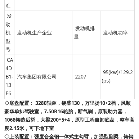
准
发
动
发动机排
机
发动机生产企业
发动机功率
量
型
号
CA
4D
95(kw)/129.2
B1-
汽车集团有限公司
2207
(ps)
13
E6
◇底盘配置：
3280轴距，锡柴130，万里扬10+2档，风顺
豪华单排驾驶室，7.50R16轮胎，断气刹，原装助力器，
1068铸造后桥，大梁200*5+4，原型工程自卸底盘，
整车高
度2.15米，可下地下室
◇上装配置：
强度合金钢一体式主勾臂，加强型副梁，铸钢