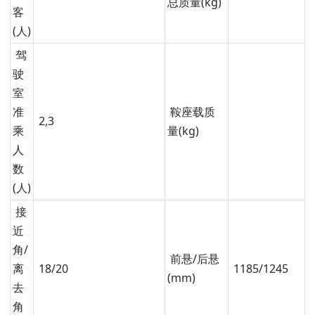
总质量(kg)
客
(人)
驾
驶
室
准
鞍座载质
2,3
乘
量(kg)
人
数
(人)
接
近
角/
前悬/后悬
离
18/20
1185/1245
(mm)
去
角