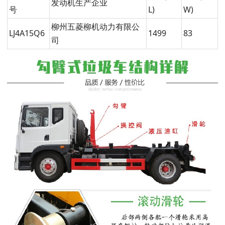
发动机生产企业
号
L)
W)
柳州五菱柳机动力有限公
LJ4A15Q6
1499
83
司