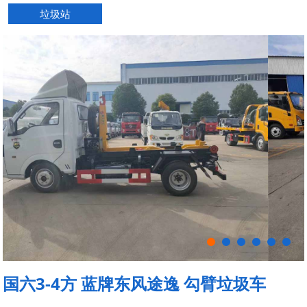
垃圾站
国六3-4方 蓝牌东风途逸 勾臂垃圾车