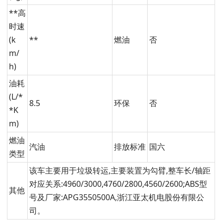
**高
时速
(k
**
燃油
否
m/
h)
油耗
(L/*
8.5
环保
否
*K
m)
燃油
汽油
排放标准
国六
类型
该车主要用于垃圾转运,主要装置为勾臂,整车长/轴距
对应关系:4960/3000,4760/2800,4560/2600;ABS型
其他
号及厂家:APG3550500A,浙江亚太机电股份有限公
司。