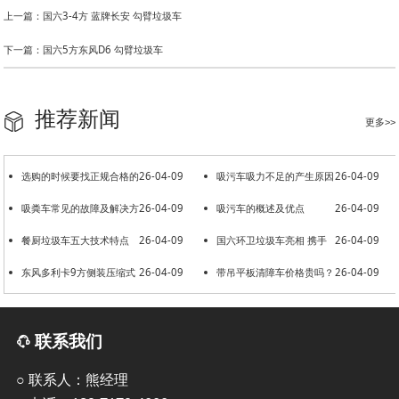
上一篇：国六3-4方 蓝牌长安 勾臂垃圾车
下一篇：国六5方东风D6 勾臂垃圾车
推荐新闻
更多>>
选购的时候要找正规合格的
26-04-09
吸污车吸力不足的产生原因
26-04-09
洒水车厂家
吸粪车常见的故障及解决方
26-04-09
吸污车的概述及优点
26-04-09
法
餐厨垃圾车五大技术特点
26-04-09
国六环卫垃圾车亮相 携手
26-04-09
东风多利卡9方侧装压缩式
26-04-09
共建美好环境
带吊平板清障车价格贵吗？
26-04-09
垃圾车
联系我们
○ 联系人：熊经理