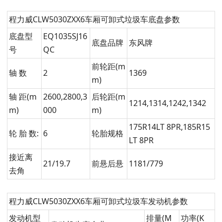
程力威CLW5030ZXX6车厢可卸式垃圾车底盘参数
底盘型
EQ1035SJ16
底盘品牌
东风牌
号
QC
前轮距(m
轴 数
2
1369
m)
轴 距(m
2600,2800,3
后轮距(m
1214,1314,1242,1342
m)
000
m)
175R14LT 8PR,185R15
轮 胎 数:
6
轮胎规格
LT 8PR
接近离
21/19.7
前悬后悬
1181/779
去角
程力威CLW5030ZXX6车厢可卸式垃圾车发动机参数
发动机型
排量(M
功率(K