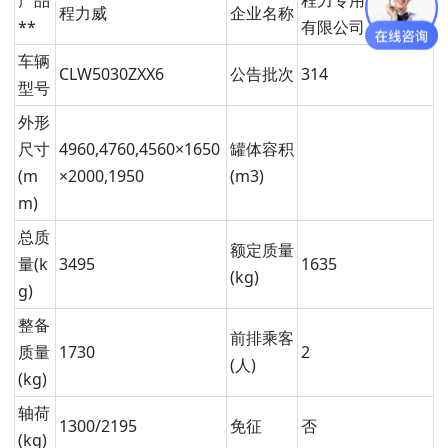
产品
程力专用汽车股份
程力威
企业名称
**
有限公司
车辆
CLW5030ZXX6
公告批次
314
型号
外形
尺寸
4960,4760,4560×1650
罐体容积
(m
×2000,1950
(m3)
m)
总质
额定质量
量(k
3495
1635
(kg)
g)
整备
前排乘客
质量
1730
2
(人)
(kg)
轴荷
1300/2195
免征
否
(kg)