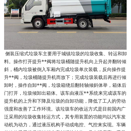
侧装压缩式垃圾车主要用于城镇垃圾的垃圾收集、转运和卸
料。操作打开提升**阀将垃圾桶随提升机向上升起并翻转倾
斜，桶内垃圾被倒入车厢内完成垃圾单次装载，反向操作提
升**阀，垃圾桶随提升机而放下；完成垃圾装载后再进行倾
卸时，操作自卸**阀，垃圾箱绕后翻转轴倾斜体举，箱体后
门打开，垃圾倾卸出箱体。该车由液压**系统来完成该车的
提升机的上升和下降及垃圾的自卸功能，降低了工人的劳动
强度和改善了工作环境。该垃圾车的收运方式是目前国内广
泛采用的垃圾收集转运方式，其专用装置的功能均以汽车发
动机为动力，通过液压机构手动或电控、气控来实现。车辆