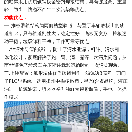
的箱体采用优质碳钢板全密封焊接结构，具有强度高、重量
轻，防尘、防溢不产生二次污染等优点。
功能优点：
一 .推板滑轨结构为两侧槽型轨道，与置于车箱底板上的轨
道相比，具有轨道刚性大，稳定性好，底板无变形，推板运
动平稳，垃圾卸料干净，工作可靠等优点。
二.**污水导管的设计，防止了污水泄漏，料斗、污水厢一
体化设计，彻底解决了跑、冒、滴、漏等二次污染问题，从
而**避免了垃圾车在压缩装载和运输时的二次污染现象。
三.上装配置：弧形箱体优质碳钢制作，箱体边3底四，西门
子PLC**系统，选用扬州中梅多路阀，星光(合资品牌）液压
油缸，长源油泵，填充器举升油缸带锁紧装置，手电一体操
作模式.