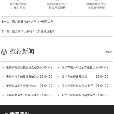
上一篇：国六福田祥菱4方蓝牌挂桶垃圾车
下一篇：国六东风小多利卡 5方 挂桶垃圾车
推荐新闻
更多>>
选购的时候要找正规合格的
26-04-09
吸污车吸力不足的产生原因
26-04-09
洒水车厂家
吸粪车常见的故障及解决方
26-04-09
吸污车的概述及优点
26-04-09
法
餐厨垃圾车五大技术特点
26-04-09
国六环卫垃圾车亮相 携手
26-04-09
东风多利卡9方侧装压缩式
26-04-09
共建美好环境
带吊平板清障车价格贵吗？
26-04-09
垃圾车