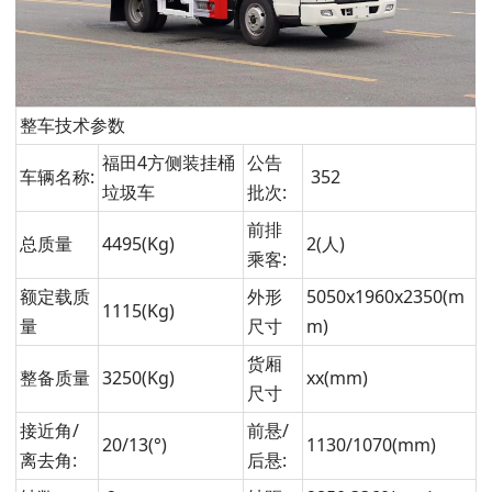
整车技术参数
福田4方侧装挂桶
公告
车辆名称:
352
垃圾车
批次:
前排
总质量
4495(Kg)
2(人)
乘客:
额定载质
外形
5050x1960x2350(m
1115(Kg)
量
尺寸
m)
货厢
整备质量
3250(Kg)
xx(mm)
尺寸
接近角/
前悬/
20/13(°)
1130/1070(mm)
离去角:
后悬: