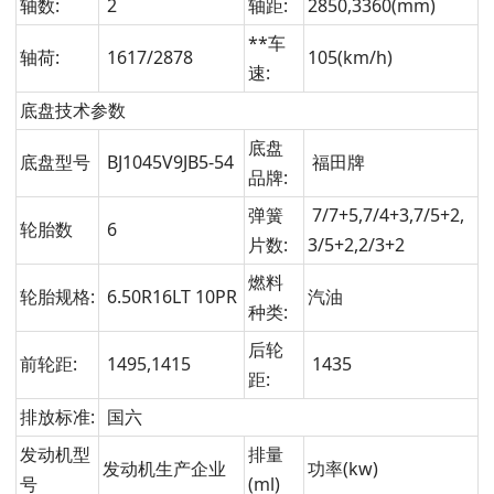
轴数:
2
轴距:
2850,3360(mm)
**车
轴荷:
1617/2878
105(km/h)
速:
底盘技术参数
底盘
底盘型号
BJ1045V9JB5-54
福田牌
品牌:
弹簧
7/7+5,7/4+3,7/5+2,
轮胎数
6
片数:
3/5+2,2/3+2
燃料
轮胎规格:
6.50R16LT 10PR
汽油
种类:
后轮
前轮距:
1495,1415
1435
距:
排放标准:
国六
发动机型
排量
发动机生产企业
功率(kw)
号
(ml)