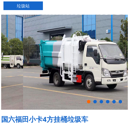
垃圾站
国六福田小卡4方挂桶垃圾车