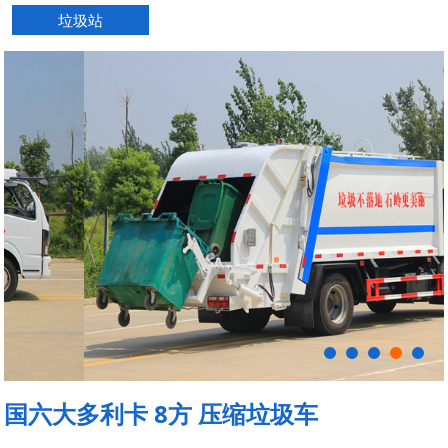
垃圾站
国六大多利卡 8方 压缩垃圾车