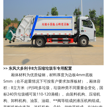
>> 东风大多利卡8方压缩垃圾车专用配置
厢体材料为优质锰钢，材料厚度为边板4mm底板
5mm（在不超重情况下可按客户要求加厚板材），厢体容
积：8立方米（约5吨多垃圾，垃圾种类不同重量会变化，国
标240升垃圾桶可装110-120满桶）。由装料机构、压缩机
构、卸料机构、油泵、油箱、**阀等组成的液压机构组成。
装料机构由支架、连杆机构、凸轮、挂钩等组成，在油缸作