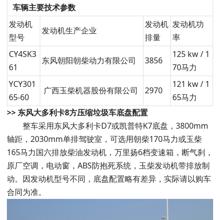
车辆主要技术参数
发动机
发动机
发动机功
发动机生产企业
型号
排量
率
CY4SK3
125 kw / 1
东风朝阳朝柴动力有限公司
3856
61
70马力
YCY301
121 kw / 1
广西玉柴机器股份有限公司
2970
65-60
65马力
>> 东风大多利卡8方压缩垃圾车底盘配置
整车采用东风大多利卡D7或凯普特K7底盘，3800mm
轴距，2030mm单排驾驶室，可选用朝柴170马力或玉柴
165马力国六排放柴油发动机，万里扬6档变速箱，断气刹，
原厂空调，电动窗，ABS防抱死系统，玉柴发动机带排放制
动。因发动机型号不同，底盘配置略有差异，实际请以购车
合同为准。