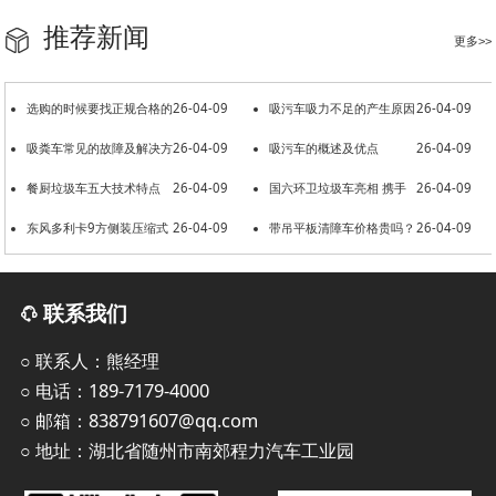
推荐新闻
更多>>
选购的时候要找正规合格的
26-04-09
吸污车吸力不足的产生原因
26-04-09
洒水车厂家
吸粪车常见的故障及解决方
26-04-09
吸污车的概述及优点
26-04-09
法
餐厨垃圾车五大技术特点
26-04-09
国六环卫垃圾车亮相 携手
26-04-09
东风多利卡9方侧装压缩式
26-04-09
共建美好环境
带吊平板清障车价格贵吗？
26-04-09
垃圾车
联系我们
○ 联系人：熊经理
○ 电话：189-7179-4000
○ 邮箱：838791607@qq.com
○ 地址：湖北省随州市南郊程力汽车工业园