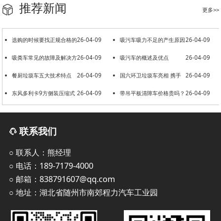
推荐新闻
更多>>
选购的时候要找正规合格的
26-04-09
吸污车吸力不足的产生原因
26-04-09
洒水车厂家
吸粪车常见的故障及解决方
26-04-09
吸污车的概述及优点
26-04-09
法
餐厨垃圾车五大技术特点
26-04-09
国六环卫垃圾车亮相 携手
26-04-09
东风多利卡9方侧装压缩式
26-04-09
共建美好环境
带吊平板清障车价格贵吗？
26-04-09
垃圾车
联系我们
○ 联系人：熊经理
○ 电话：189-7179-4000
○ 邮箱：838791607@qq.com
○ 地址：湖北省随州市南郊程力汽车工业园