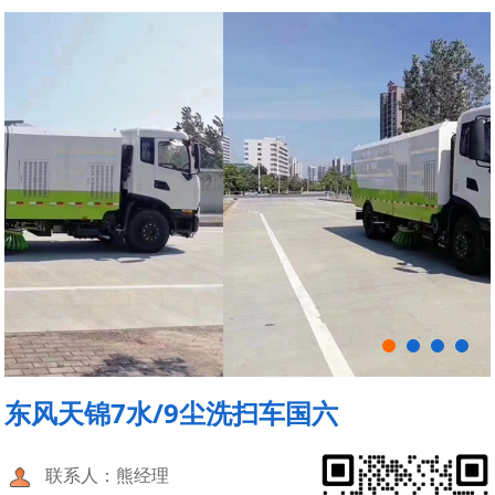
东风天锦7水/9尘洗扫车国六
联系人：熊经理