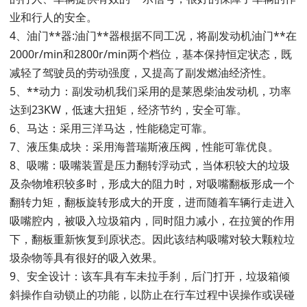
业和行人的安全。
4、油门**器:油门**器根据不同工况，将副发动机油门**在
2000r/min和2800r/min两个档位，基本保持恒定状态，既
减轻了驾驶员的劳动强度，又提高了副发燃油经济性。
5、**动力：副发动机我们采用的是莱恩柴油发动机，功率
达到23KW，低速大扭矩，经济节约，安全可靠。
6、马达：采用三洋马达，性能稳定可靠。
7、液压集成块：采用海普瑞斯液压阀，性能可靠优良。
8、吸嘴：吸嘴装置是压力翻转浮动式，当体积较大的垃圾
及杂物堆积较多时，形成大的阻力时，对吸嘴翻板形成一个
翻转力矩，翻板旋转形成大的开度，进而随着车辆行走进入
吸嘴腔内，被吸入垃圾箱内，同时阻力减小，在拉簧的作用
下，翻板重新恢复到原状态。因此该结构吸嘴对较大颗粒垃
圾杂物等具有很好的吸入效果。
9、安全设计：该车具有车未拉手刹，后门打开，垃圾箱倾
斜操作自动锁止的功能，以防止在行车过程中误操作或误碰