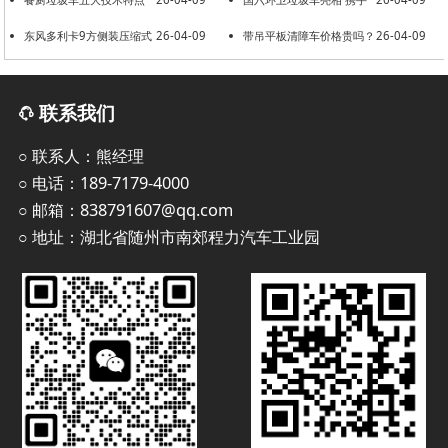
东风多利卡9方侧装压缩式
26-04-09
共建美好环境
带吊平板清障车价格贵吗？
26-04-09
垃圾车
联系我们
○ 联系人：熊经理
○ 电话：189-7179-4000
○ 邮箱：838791607@qq.com
○ 地址：湖北省随州市南郊程力汽车工业园