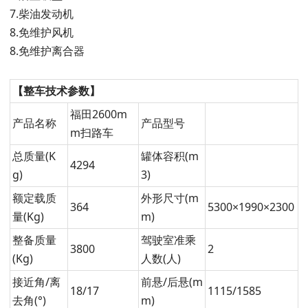
7.柴油发动机
8.免维护风机
8.免维护离合器
【整车技术参数】
福田2600m
产品名称
产品型号
m扫路车
总质量(K
罐体容积(m
4294
g)
3)
额定载质
外形尺寸(m
364
5300×1990×2300
量(Kg)
m)
整备质量
驾驶室准乘
3800
2
(Kg)
人数(人
)
接近角/离
前悬/后悬(m
18/17
1115/1585
去角(°)
m)