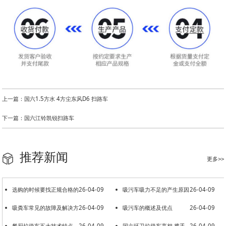
上一篇：国六1.5方水 4方尘东风D6 扫路车
下一篇：国六江铃凯锐扫路车
推荐新闻
更多>>
选购的时候要找正规合格的
26-04-09
吸污车吸力不足的产生原因
26-04-09
洒水车厂家
吸粪车常见的故障及解决方
26-04-09
吸污车的概述及优点
26-04-09
法
餐厨垃圾车五大技术特点
26-04-09
国六环卫垃圾车亮相 携手
26-04-09