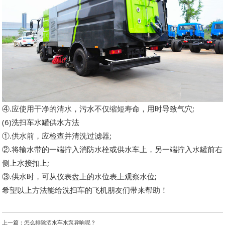
④.应使用干净的清水，污水不仅缩短寿命，用时导致气穴;
(6)洗扫车水罐供水方法
①.供水前，应检查并清洗过滤器;
②.将输水带的一端拧入消防水栓或供水车上，另一端拧入水罐前右
侧上水接扣上;
③.供水时，可从仪表盘上的水位表上观察水位;
希望以上方法能给洗扫车的飞机朋友们带来帮助！
上一篇：怎么排除洒水车水泵异响呢？