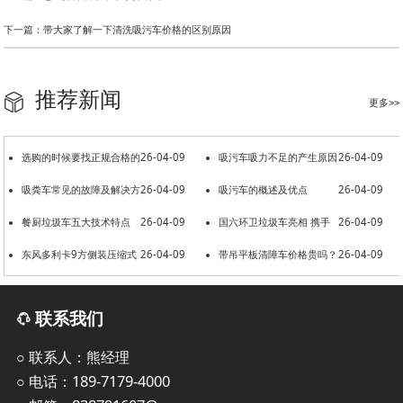
下一篇：带大家了解一下清洗吸污车价格的区别原因
推荐新闻
更多>>
选购的时候要找正规合格的
26-04-09
吸污车吸力不足的产生原因
26-04-09
洒水车厂家
吸粪车常见的故障及解决方
26-04-09
吸污车的概述及优点
26-04-09
法
餐厨垃圾车五大技术特点
26-04-09
国六环卫垃圾车亮相 携手
26-04-09
东风多利卡9方侧装压缩式
26-04-09
共建美好环境
带吊平板清障车价格贵吗？
26-04-09
垃圾车
联系我们
○ 联系人：熊经理
○ 电话：189-7179-4000