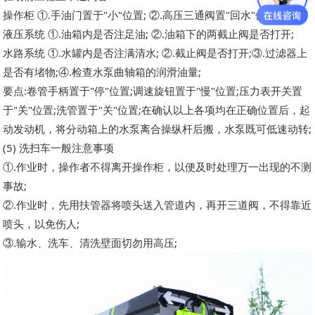
操作柜 ①.手油门置于"小"位置; ②.高压三通阀置"回水"位置;
液压系统 ①.油箱内是否注足油; ②.油箱下的两截止阀是否打开;
水路系统 ①.水罐内是否注满清水; ②.截止阀是否打开;③.过滤器上
是否有堵物;④.检查水泵曲轴箱的润滑油量;
要点:卷管手柄置于"停"位置;调速旋钮置于"慢"位置;压力表开关置
于"关"位置;洗管置于"关"位置;在确认以上各项均在正确位置后，起
动发动机，将分动箱上的水泵离合操纵杆后搬，水泵既可低速动转;
(5) 洗扫车一般注意事项
①.作业时，操作者不得离开操作柜，以便及时处理万一出现的不测
事故;
②.作业时，先用扶管器将喷头送入管道内，再开三道阀，不得靠近
喷头，以免伤人;
③.输水、洗车、清洗壁面切勿用高压;