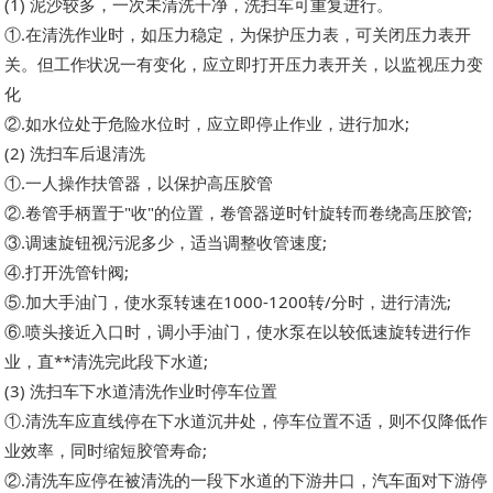
(1) 泥沙较多，一次未清洗干净，洗扫车可重复进行。
①.在清洗作业时，如压力稳定，为保护压力表，可关闭压力表开
关。但工作状况一有变化，应立即打开压力表开关，以监视压力变
化
②.如水位处于危险水位时，应立即停止作业，进行加水;
(2) 洗扫车后退清洗
①.一人操作扶管器，以保护高压胶管
②.卷管手柄置于"收"的位置，卷管器逆时针旋转而卷绕高压胶管;
③.调速旋钮视污泥多少，适当调整收管速度;
④.打开洗管针阀;
⑤.加大手油门，使水泵转速在1000-1200转/分时，进行清洗;
⑥.喷头接近入口时，调小手油门，使水泵在以较低速旋转进行作
业，直**清洗完此段下水道;
(3) 洗扫车下水道清洗作业时停车位置
①.清洗车应直线停在下水道沉井处，停车位置不适，则不仅降低作
业效率，同时缩短胶管寿命;
②.清洗车应停在被清洗的一段下水道的下游井口，汽车面对下游停